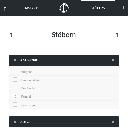

FILMSTARTS
STÖBERN

Stöbern





KATEGORIE
Ausgabe
Dokumentation
Drehbuch
Festival
Gewinnspiel
Interview
Kritik


AUTOR