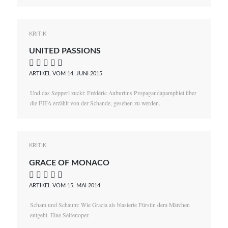
KRITIK
UNITED PASSIONS
    
ARTIKEL VOM 14. JUNI 2015
Und das Sepperl zuckt: Frédéric Auburtins Propagandapamphlet über
die FIFA erzählt von der Schande, gesehen zu werden.
KRITIK
GRACE OF MONACO
    
ARTIKEL VOM 15. MAI 2014
Scham und Schaum: Wie Gracia als blasierte Fürstin dem Märchen
entgeht. Eine Seifenoper.