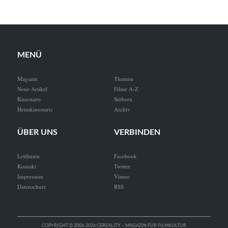
MENÜ
Magazin
Themen
Neue Artikel
Filme A-Z
Kinostarts
Stöbern
Heimkinostarts
Archiv
ÜBER UNS
VERBINDEN
Leitlinien
Facebook
Kontakt
Twitter
Impressum
Vimeo
Datenschutz
RSS
COPYRIGHT © 2006-2026 CEREALITY – MAGAZIN FÜR FILMKULTUR