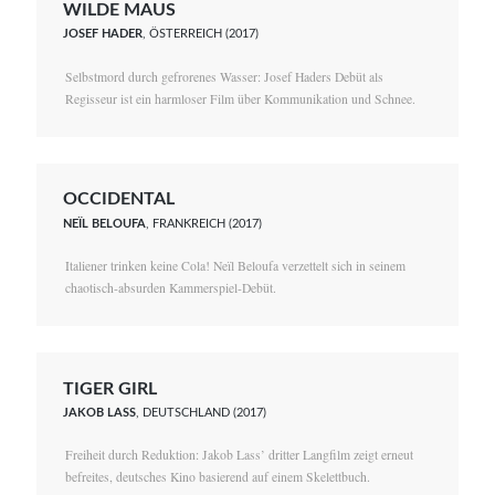
WILDE MAUS
JOSEF HADER
, ÖSTERREICH (2017)
Selbstmord durch gefrorenes Wasser: Josef Haders Debüt als
Regisseur ist ein harmloser Film über Kommunikation und Schnee.
OCCIDENTAL
NEÏL BELOUFA
, FRANKREICH (2017)
Italiener trinken keine Cola! Neïl Beloufa verzettelt sich in seinem
chaotisch-absurden Kammerspiel-Debüt.
TIGER GIRL
JAKOB LASS
, DEUTSCHLAND (2017)
Freiheit durch Reduktion: Jakob Lass’ dritter Langfilm zeigt erneut
befreites, deutsches Kino basierend auf einem Skelettbuch.