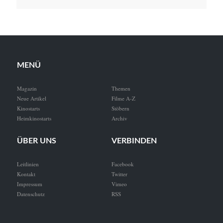
MENÜ
Magazin
Themen
Neue Artikel
Filme A-Z
Kinostarts
Stöbern
Heimkinostarts
Archiv
ÜBER UNS
VERBINDEN
Leitlinien
Facebook
Kontakt
Twitter
Impressum
Vimeo
Datenschutz
RSS