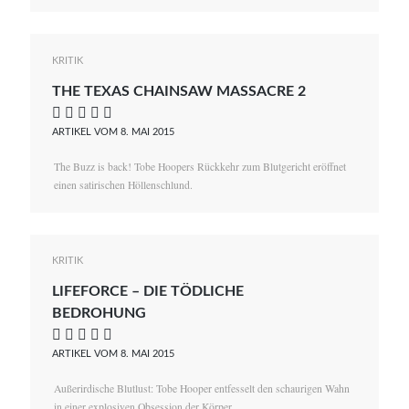
KRITIK
THE TEXAS CHAINSAW MASSACRE 2
    
ARTIKEL VOM 8. MAI 2015
The Buzz is back! Tobe Hoopers Rückkehr zum Blutgericht eröffnet
einen satirischen Höllenschlund.
KRITIK
LIFEFORCE – DIE TÖDLICHE
BEDROHUNG
    
ARTIKEL VOM 8. MAI 2015
Außerirdische Blutlust: Tobe Hooper entfesselt den schaurigen Wahn
in einer explosiven Obsession der Körper.