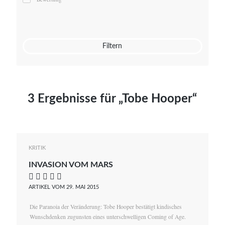
Mato von Vogelstein
Julia Weigl
Benjamin Wimmer
Christian Witte
Filtern
Magdalena Zalewski
3 Ergebnisse für „Tobe Hooper“
KRITIK
INVASION VOM MARS
    
ARTIKEL VOM 29. MAI 2015
Die Paranoia der Veränderung: Tobe Hooper bestätigt kindisches
Wunschdenken zugunsten eines unterschwelligen Coming of Age.