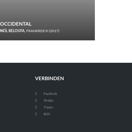
OCCIDENTAL
NEÏL BELOUFA
, FRANKREICH (2017)
Italiener trinken keine Cola! Neïl Beloufa verzettelt sich in
seinem chaotisch-absurden Kammerspiel-Debüt.
VERBINDEN
Facebook

Twitter

Vimeo

RSS
