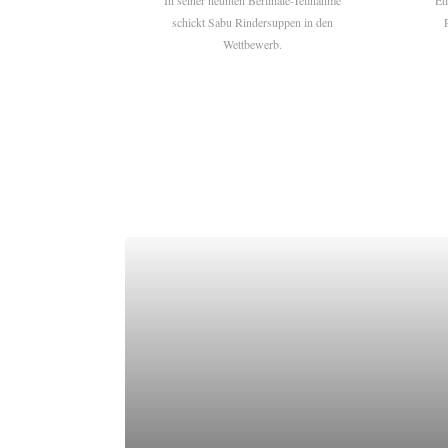
In seiner neunten Berlinale-Teilnahme
Ét
schickt Sabu Rindersuppen in den
Wettbewerb.