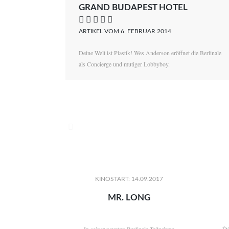
GRAND BUDAPEST HOTEL
    
ARTIKEL VOM 6. FEBRUAR 2014
Deine Welt ist Plastik! Wes Anderson eröffnet die Berlinale
als Concierge und mutiger Lobbyboy.

KINOSTART: 14.09.2017
MR. LONG