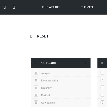


NEUE ARTIKEL
THEMEN

RESET



KATEGORIE
Ausgabe
Dokumentation
Drehbuch
Festival
Gewinnspiel