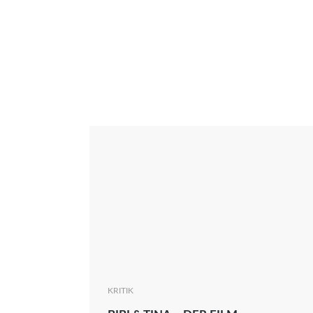
Interview
Kritik
News
Oscar
Serie
Thema
KRITIK