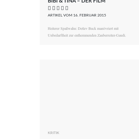
BIBI & TINA – DER FILM
    
ARTIKEL VOM 16. FEBRUAR 2015
Heiterer Spaßwahn: Detlev Buck manövriert mit
Unbedarftheit zur enthemmenden Zauberreiter-Gaudi.
KRITIK