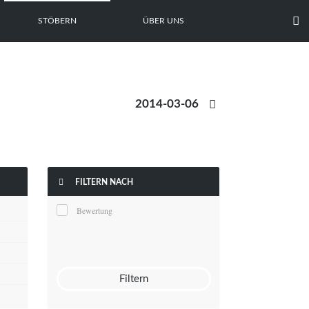

STÖBERN
ÜBER UNS


FILTERN NACH
Bewertung
Filtern