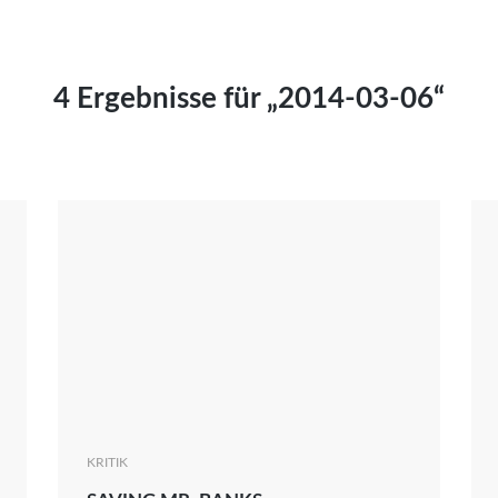
Kai Hornburg
Timo Kießling
Kilian Kleinbauer
4 Ergebnisse für „2014-03-06“
Maximilian Kosing
Laura Löschner
Lars-C. Reiher
Yannic Sames
Stefanie Schneider
Marco Seiwert
Julia Stache
Mato von Vogelstein
Julia Weigl
Benjamin Wimmer
Christian Witte
KRITIK
Magdalena Zalewski