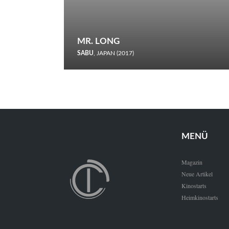
MR. LONG
SABU
, JAPAN (2017)
Zerbrochene Leben und einstürzende Neubauten: In seiner
neunten Berlinale-Teilnahme schickt Sabu Rindersuppen in
den Wettbewerb.
MENÜ
Magazin
Neue Artikel
Kinostarts
Heimkinostarts