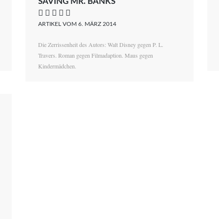
SAVING MR. BANKS
    
ARTIKEL VOM 6. MÄRZ 2014
Die Zerrissenheit des Autors: Walt Disney gegen P. L.
Travers. Roman gegen Filmadaption. Maus gegen
Kindermädchen.