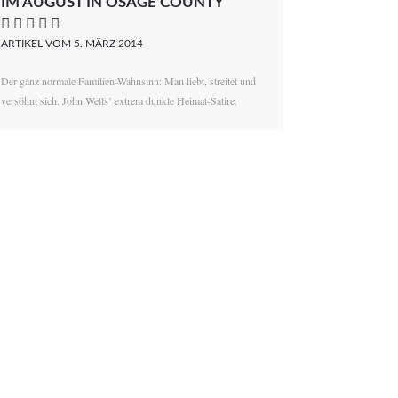
IM AUGUST IN OSAGE COUNTY
    
ARTIKEL VOM 5. MÄRZ 2014
Der ganz normale Familien-Wahnsinn: Man liebt, streitet und
versöhnt sich. John Wells’ extrem dunkle Heimat-Satire.