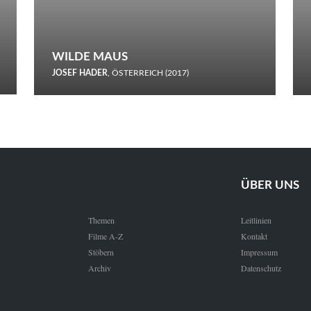
WILDE MAUS
JOSEF HADER
, ÖSTERREICH (2017)
Selbstmord durch gefrorenes Wasser: Josef Haders Debüt als
Regisseur ist ein harmloser Film über Kommunikation und
Schnee.
ÜBER UNS
Themen
Leitlinien
Filme A-Z
Kontakt
Stöbern
Impressum
Archiv
Datenschutz