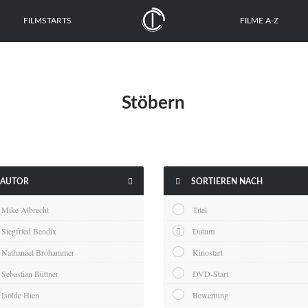
FILMSTARTS
FILME A-Z
Stöbern


AUTOR
SORTIEREN NACH
Mike Albrecht
Titel
Siegfried Bendix
Datum
Nathanael Brohammer
Kinostart
Sebastian Büttner
DVD-Start
Isolde Hien
Bewertung