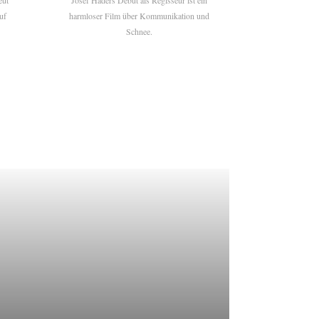
eut
Josef Haders Debüt als Regisseur ist ein
uf
harmloser Film über Kommunikation und
Schnee.