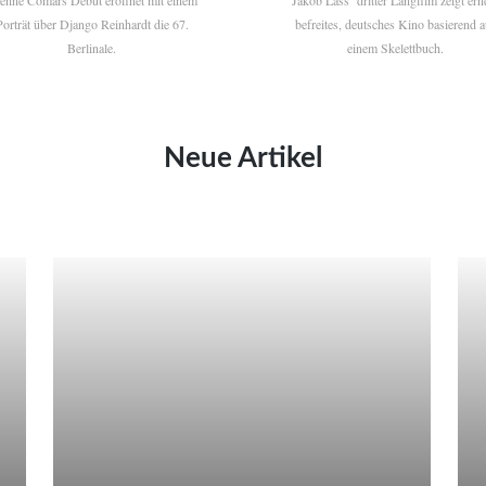
ienne Comars Debüt eröffnet mit einem
Jakob Lass’ dritter Langfilm zeigt ern
Porträt über Django Reinhardt die 67.
befreites, deutsches Kino basierend a
Berlinale.
einem Skelettbuch.
Neue Artikel