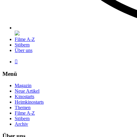
Filme A-Z
Stöbern
Über uns

Menü
Magazin
Neue Artikel
Kinostarts
Heimkinostarts
Themen
Filme A-Z
Stöbern
Archiv
Über uns