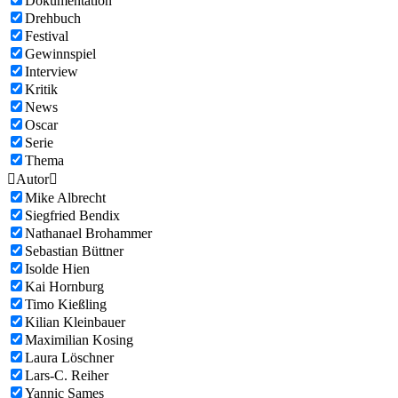
Dokumentation
Drehbuch
Festival
Gewinnspiel
Interview
Kritik
News
Oscar
Serie
Thema

Autor

Mike Albrecht
Siegfried Bendix
Nathanael Brohammer
Sebastian Büttner
Isolde Hien
Kai Hornburg
Timo Kießling
Kilian Kleinbauer
Maximilian Kosing
Laura Löschner
Lars-C. Reiher
Yannic Sames