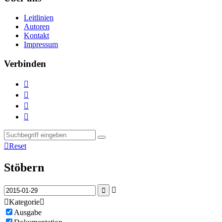
Leitlinien
Autoren
Kontakt
Impressum
Verbinden





Reset
Stöbern



Kategorie

Ausgabe