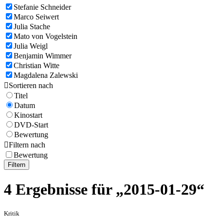
Stefanie Schneider
Marco Seiwert
Julia Stache
Mato von Vogelstein
Julia Weigl
Benjamin Wimmer
Christian Witte
Magdalena Zalewski

Sortieren nach
Titel
Datum
Kinostart
DVD-Start
Bewertung

Filtern nach
Bewertung
Filtern
4 Ergebnisse für „2015-01-29“
Kritik