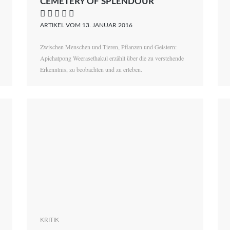
CEMETERY OF SPLENDOUR
    
ARTIKEL VOM 13. JANUAR 2016
Zwischen Menschen und Tieren, Pflanzen und Geistern:
Apichatpong Weerasethakul erzählt über die zu verstehende
Erkenntnis, zu beobachten und zu erleben.
KRITIK