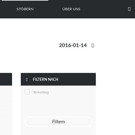

STÖBERN
ÜBER UNS


FILTERN NACH
Bewertung
Filtern