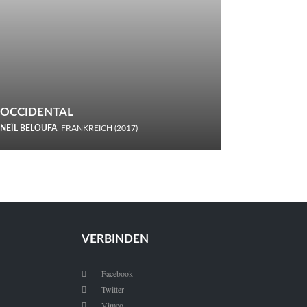
OCCIDENTAL
NEÏL BELOUFA
, FRANKREICH (2017)
Italiener trinken keine Cola! Neïl Beloufa verzettelt sich in
seinem chaotisch-absurden Kammerspiel-Debüt.
VERBINDEN
Facebook

Twitter

Vimeo
