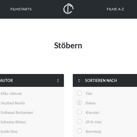
FILMSTARTS
FILME A-Z
Stöbern


AUTOR
SORTIEREN NACH
Mike Albrecht
Titel
Siegfried Bendix
Datum
Nathanael Brohammer
Kinostart
Sebastian Büttner
DVD-Start
Isolde Hien
Bewertung