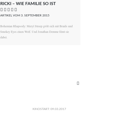
RICKI – WIE FAMILIE SO IST
    
ARTIKEL VOM 3. SEPTEMBER 2015
Bohemian Rhapsody: Meryl Streep grölt sich mit Braids und
Smokey Eyes einen Wolf. Und Jonathan Demme filmt sie
dabei.

KINOSTART: 09.03.2017