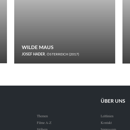
WILDE MAUS
JOSEF HADER
, ÖSTERREICH (2017)
Selbstmord durch gefrorenes Wasser: Josef Haders Debüt als
Regisseur ist ein harmloser Film über Kommunikation und
Schnee.
ÜBER UNS
Themen
Leitlinien
Filme A-Z
Kontakt
Stöbern
Impressum