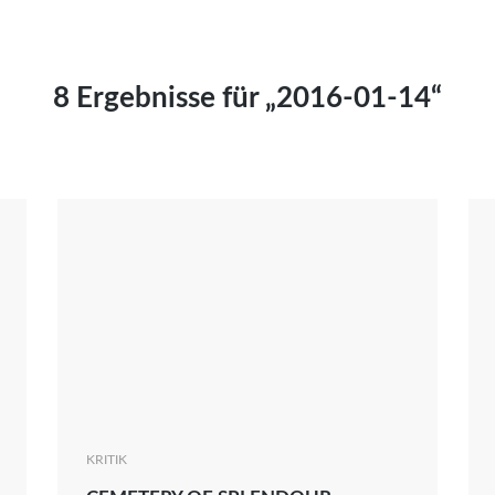
Kai Hornburg
Timo Kießling
Kilian Kleinbauer
8 Ergebnisse für „2016-01-14“
Maximilian Kosing
Laura Löschner
Lars-C. Reiher
Yannic Sames
Stefanie Schneider
Marco Seiwert
Julia Stache
Mato von Vogelstein
Julia Weigl
Benjamin Wimmer
Christian Witte
KRITIK
Magdalena Zalewski