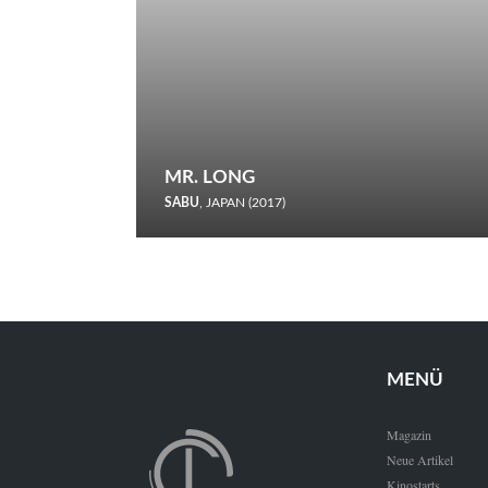
MR. LONG
SABU
, JAPAN (2017)
Zerbrochene Leben und einstürzende Neubauten: In seiner
neunten Berlinale-Teilnahme schickt Sabu Rindersuppen in
den Wettbewerb.
MENÜ
Magazin
Neue Artikel
Kinostarts