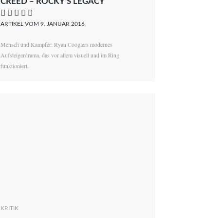
CREED – ROCKY’S LEGACY
    
ARTIKEL VOM 9. JANUAR 2016
Mensch und Kämpfer: Ryan Cooglers modernes
Aufsteigerdrama, das vor allem visuell und im Ring
funktioniert.
KRITIK