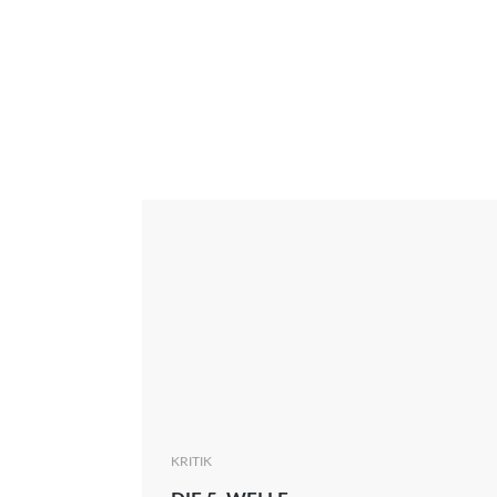
Interview
Kritik
News
Oscar
Serie
Thema
KRITIK