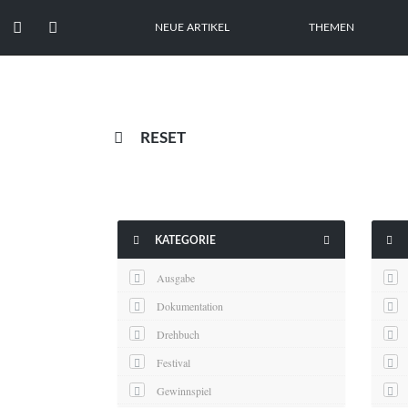


NEUE ARTIKEL
THEMEN

RESET



KATEGORIE
Ausgabe
Dokumentation
Drehbuch
Festival
Gewinnspiel