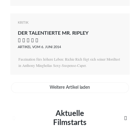
KRITIK
DER TALENTIERTE MR. RIPLEY
    
ARTIKEL VOM 6. JUNI 2014
Faszination fürs höhere Leben: Richie Rich fügt sich seiner Mordlust
in Anthony Minghellas Sexy-Suspense-Caper.
Weitere Artikel laden
Aktuelle


Filmstarts