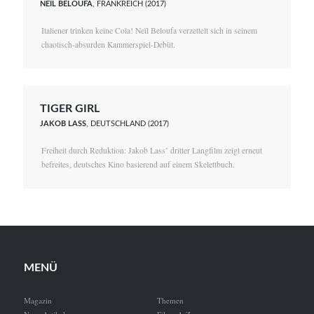
NEÏL BELOUFA
, FRANKREICH (2017)
Italiener trinken keine Cola! Neïl Beloufa verzettelt sich in seinem
chaotisch-absurden Kammerspiel-Debüt.
TIGER GIRL
JAKOB LASS
, DEUTSCHLAND (2017)
Freiheit durch Reduktion: Jakob Lass’ dritter Langfilm zeigt erneut
befreites, deutsches Kino basierend auf einem Skelettbuch.
MENÜ
Magazin
Themen