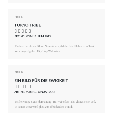
KRITIK
TOKYO TRIBE
    
ARTIKEL VOM 11. JUNI 2015
Ekstase der Assis: Shion Sono überspitzt das Nachtleben von Tokio
zum ungezügelten Hip-Hop-Wahnsinn.
KRITIK
EIN BILD FÜR DIE EWIGKEIT
    
ARTIKEL VOM 10. JANUAR 2015
Unfreiwillige Selbstdarstellung: Hu Wei erfasst das chinesische Volk
in seiner Unterwürfigkeit zur abbildenden Politik.