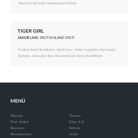
chaotisch-absurden Kammerspiel-Debüt.
TIGER GIRL
JAKOB LASS
, DEUTSCHLAND (2017)
Freiheit durch Reduktion: Jakob Lass’ dritter Langfilm zeigt erneut
befreites, deutsches Kino basierend auf einem Skelettbuch.
MENÜ
Magazin
Themen
Neue Artikel
Filme A-Z
Kinostarts
Stöbern
Heimkinostarts
Archiv