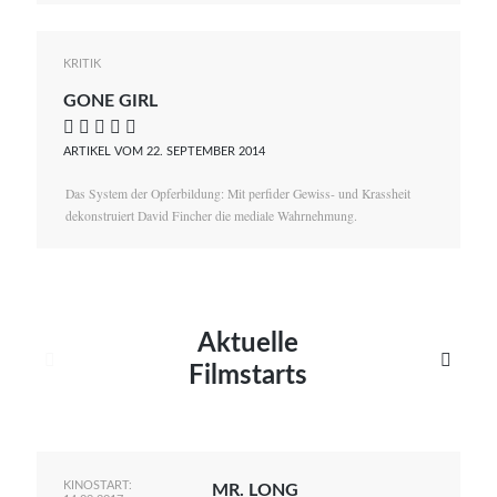
KRITIK
GONE GIRL
    
ARTIKEL VOM 22. SEPTEMBER 2014
Das System der Opferbildung: Mit perfider Gewiss- und Krassheit
dekonstruiert David Fincher die mediale Wahrnehmung.
Aktuelle


Filmstarts
KINOSTART:
MR. LONG