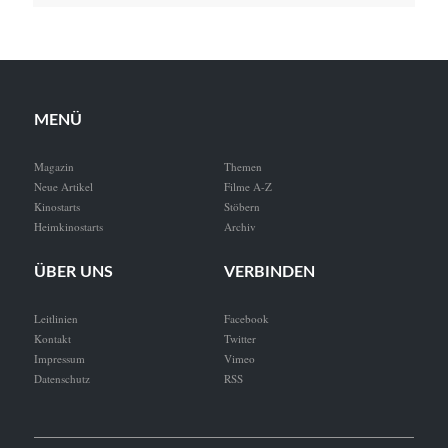
MENÜ
Magazin
Themen
Neue Artikel
Filme A-Z
Kinostarts
Stöbern
Heimkinostarts
Archiv
ÜBER UNS
VERBINDEN
Leitlinien
Facebook
Kontakt
Twitter
Impressum
Vimeo
Datenschutz
RSS