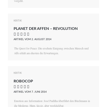
vorgeht.
KRITIK
PLANET DER AFFEN – REVOLUTION
    
ARTIKEL VOM 2. AUGUST 2014
The Quest for Peace: Die ersehnte Einigung zwischen Mensch und
Affe erhält am ehesten die Erwartungen.
KRITIK
ROBOCOP
    
ARTIKEL VOM 7. JUNI 2014
Emotion aus Information: José Padilha überführt den Blechmann in
die Moderne. Hipp, lässig, aber wegklickbar.