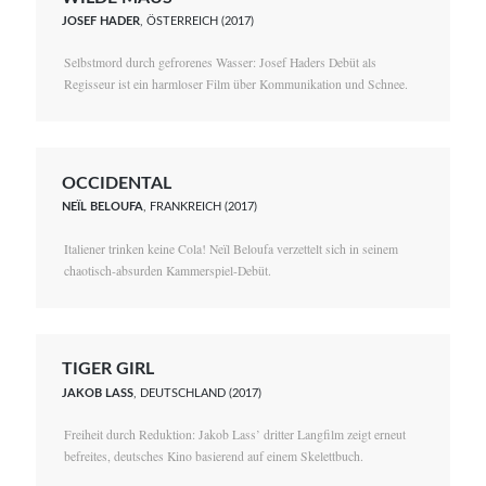
JOSEF HADER
, ÖSTERREICH (2017)
Selbstmord durch gefrorenes Wasser: Josef Haders Debüt als
Regisseur ist ein harmloser Film über Kommunikation und Schnee.
OCCIDENTAL
NEÏL BELOUFA
, FRANKREICH (2017)
Italiener trinken keine Cola! Neïl Beloufa verzettelt sich in seinem
chaotisch-absurden Kammerspiel-Debüt.
TIGER GIRL
JAKOB LASS
, DEUTSCHLAND (2017)
Freiheit durch Reduktion: Jakob Lass’ dritter Langfilm zeigt erneut
befreites, deutsches Kino basierend auf einem Skelettbuch.