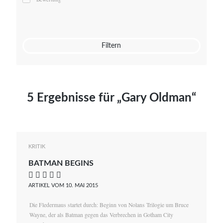
Mato von Vogelstein
Julia Weigl
Benjamin Wimmer
Christian Witte
Filtern
Magdalena Zalewski
5 Ergebnisse für „Gary Oldman“
KRITIK
BATMAN BEGINS
    
ARTIKEL VOM 10. MAI 2015
Die Fledermaus startet durch: Beginn von Nolans Trilogie um Bruce
Wayne, der als Batman gegen das Verbrechen in Gotham City