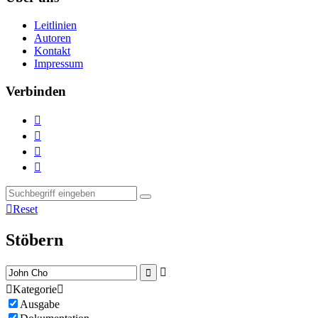
Leitlinien
Autoren
Kontakt
Impressum
Verbinden





Reset
Stöbern



Kategorie

Ausgabe