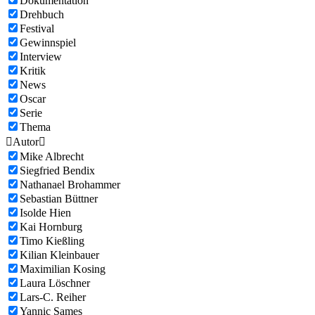
Dokumentation
Drehbuch
Festival
Gewinnspiel
Interview
Kritik
News
Oscar
Serie
Thema

Autor

Mike Albrecht
Siegfried Bendix
Nathanael Brohammer
Sebastian Büttner
Isolde Hien
Kai Hornburg
Timo Kießling
Kilian Kleinbauer
Maximilian Kosing
Laura Löschner
Lars-C. Reiher
Yannic Sames