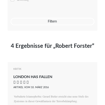
Mato von Vogelstein
Julia Weigl
Benjamin Wimmer
Christian Witte
Filtern
Magdalena Zalewski
4 Ergebnisse für „Robert Forster“
KRITIK
LONDON HAS FALLEN
    
ARTIKEL VOM 10. MÄRZ 2016
Verballerte Islamophobie: Gerard Butler erreicht eine neue Stufe des
Zynismus in dieser Gewaltfantasie der Terrorbekämpfung.