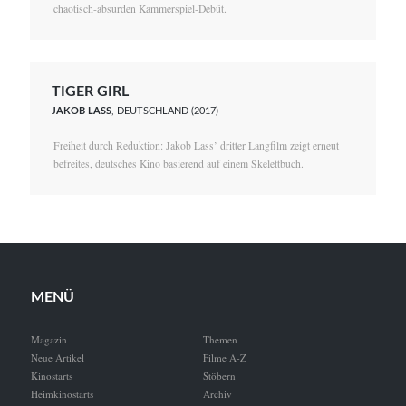
chaotisch-absurden Kammerspiel-Debüt.
TIGER GIRL
JAKOB LASS
, DEUTSCHLAND (2017)
Freiheit durch Reduktion: Jakob Lass’ dritter Langfilm zeigt erneut
befreites, deutsches Kino basierend auf einem Skelettbuch.
MENÜ
Magazin
Themen
Neue Artikel
Filme A-Z
Kinostarts
Stöbern
Heimkinostarts
Archiv