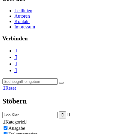
Leitlinien
Autoren
Kontakt
Impressum
Verbinden





Reset
Stöbern



Kategorie

Ausgabe