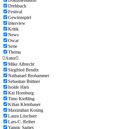
Dokumentation
Drehbuch
Festival
Gewinnspiel
Interview
Kritik
News
Oscar
Serie
Thema

Autor

Mike Albrecht
Siegfried Bendix
Nathanael Brohammer
Sebastian Büttner
Isolde Hien
Kai Hornburg
Timo Kießling
Kilian Kleinbauer
Maximilian Kosing
Laura Löschner
Lars-C. Reiher
Yannic Sames