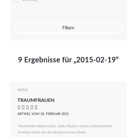
Mato von Vogelstein
Julia Weigl
Benjamin Wimmer
Christian Witte
Filtern
Magdalena Zalewski
9 Ergebnisse für „2015-02-19“
KRITIK
TRAUMFRAUEN
    
ARTIKEL VOM 18. FEBRUAR 2015
Verzweifelte Männersuche: Anika Deckers urbane Liebeskomödie
bestätigt wieder nur die alteingesessenen Ideale.