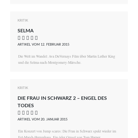
KRITIK
SELMA
    
ARTIKEL VOM 12. FEBRUAR 2015
Die Welt im Wandel: Ava DuVernays Film über Martin Luther King
und die Selma-nach-Montgomery-Märsche.
KRITIK
DIE FRAU IN SCHWARZ 2 – ENGEL DES
TODES
    
ARTIKEL VOM 20. JANUAR 2015
Ein Konzert von Jump scares: Die Frau in Schwarz spukt wieder im
Eel-Marsh-Herrenhaus. Ein öder Grusel von Tom Harper.