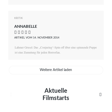
KRITIK
ANNABELLE
    
ARTIKEL VOM 14. NOVEMBER 2014
Lahmer Grusel: Das „Conjuring“-Spin-off über eine spinnende Puppe
ist eine Zumutung für jeden Horrorfan.
Weitere Artikel laden
Aktuelle


Filmstarts