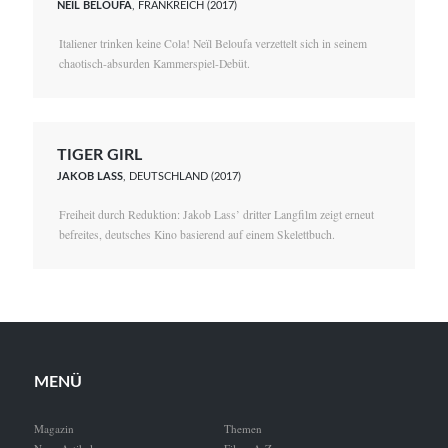
NEÏL BELOUFA
, FRANKREICH (2017)
Italiener trinken keine Cola! Neïl Beloufa verzettelt sich in seinem
chaotisch-absurden Kammerspiel-Debüt.
TIGER GIRL
JAKOB LASS
, DEUTSCHLAND (2017)
Freiheit durch Reduktion: Jakob Lass’ dritter Langfilm zeigt erneut
befreites, deutsches Kino basierend auf einem Skelettbuch.
MENÜ
Magazin
Themen