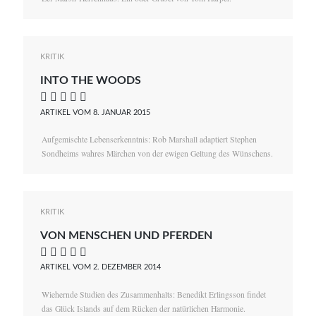
KRITIK
INTO THE WOODS
    
ARTIKEL VOM 8. JANUAR 2015
Aufgemischte Lebenserkenntnis: Rob Marshall adaptiert Stephen
Sondheims wahres Märchen von der ewigen Geltung des Wünschens.
KRITIK
VON MENSCHEN UND PFERDEN
    
ARTIKEL VOM 2. DEZEMBER 2014
Wiehernde Studien des Zusammenhalts: Benedikt Erlingsson findet
das Glück Islands auf dem Rücken der natürlichen Harmonie.