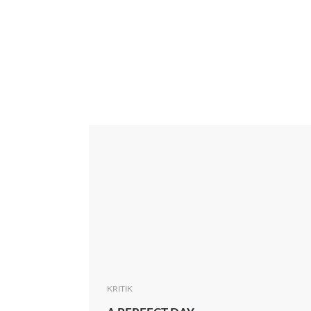
Interview
Kritik
News
Oscar
Serie
Thema
KRITIK