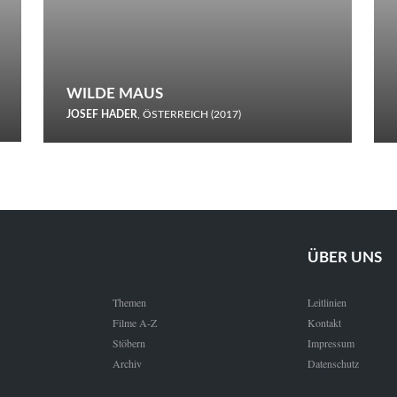
WILDE MAUS
JOSEF HADER
, ÖSTERREICH (2017)
Selbstmord durch gefrorenes Wasser: Josef Haders Debüt als
Regisseur ist ein harmloser Film über Kommunikation und
Schnee.
ÜBER UNS
Themen
Leitlinien
Filme A-Z
Kontakt
Stöbern
Impressum
Archiv
Datenschutz