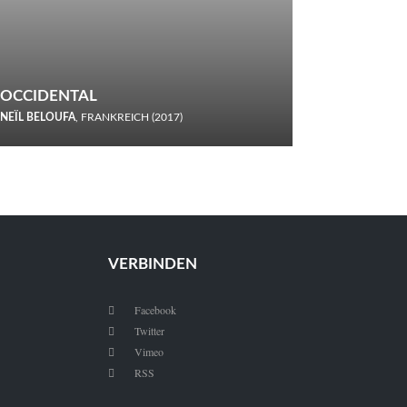
OCCIDENTAL
NEÏL BELOUFA
, FRANKREICH (2017)
Italiener trinken keine Cola! Neïl Beloufa verzettelt sich in
seinem chaotisch-absurden Kammerspiel-Debüt.
VERBINDEN
Facebook

Twitter

Vimeo

RSS
