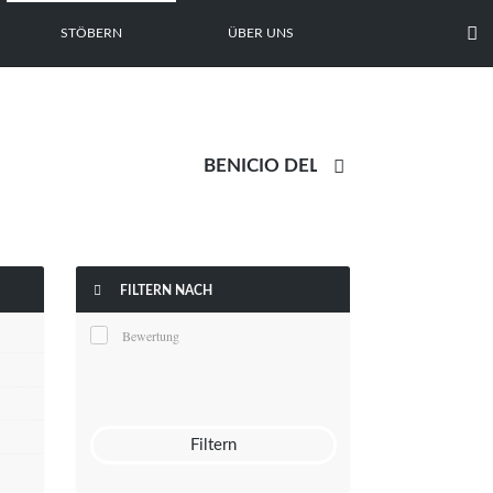

STÖBERN
ÜBER UNS


FILTERN NACH
Bewertung
Filtern