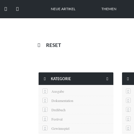


NEUE ARTIKEL
THEMEN

RESET



KATEGORIE
Ausgabe
Dokumentation
Drehbuch
Festival
Gewinnspiel