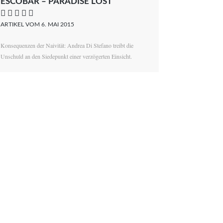
ESCOBAR – PARADISE LOST
    
ARTIKEL VOM 6. MAI 2015
Konsequenzen der Naivität: Andrea Di Stefano treibt die
Unschuld an den Siedepunkt einer verzögerten Einsicht.