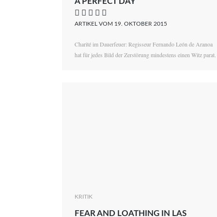
A PERFECT DAY
    
ARTIKEL VOM 19. OKTOBER 2015
Charité im Dauerfeuer: Regisseur Fernando León de Aranoa
hat für jedes Bild der Zerstörung mindestens einen Witz parat.
KRITIK
FEAR AND LOATHING IN LAS