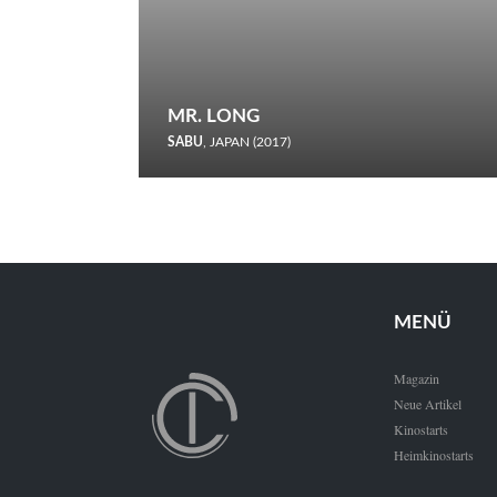
MR. LONG
SABU
, JAPAN (2017)
Zerbrochene Leben und einstürzende Neubauten: In seiner
neunten Berlinale-Teilnahme schickt Sabu Rindersuppen in
den Wettbewerb.
MENÜ
Magazin
Neue Artikel
Kinostarts
Heimkinostarts