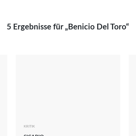
Kai Hornburg
Timo Kießling
Kilian Kleinbauer
5 Ergebnisse für „Benicio Del Toro“
Maximilian Kosing
Laura Löschner
Lars-C. Reiher
Yannic Sames
Stefanie Schneider
Marco Seiwert
Julia Stache
Mato von Vogelstein
Julia Weigl
Benjamin Wimmer
Christian Witte
KRITIK
Magdalena Zalewski