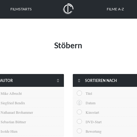
FILMSTARTS
FILME A-Z
Stöbern


AUTOR
SORTIEREN NACH
Mike Albrecht
Titel
Siegfried Bendix
Datum
Nathanael Brohammer
Kinostart
Sebastian Büttner
DVD-Start
Isolde Hien
Bewertung