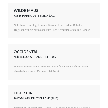
WILDE MAUS
JOSEF HADER
, ÖSTERREICH (2017)
Selbstmord durch gefrorenes Wasser: Josef Haders Debüt als
Regisseur ist ein harmloser Film über Kommunikation und Schnee.
OCCIDENTAL
NEÏL BELOUFA
, FRANKREICH (2017)
Italiener trinken keine Cola! Neïl Beloufa verzettelt sich in seinem
chaotisch-absurden Kammerspiel-Debüt.
TIGER GIRL
JAKOB LASS
, DEUTSCHLAND (2017)
Freiheit durch Reduktion: Jakob Lass’ dritter Langfilm zeigt erneut