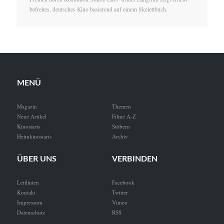
befreites, deutsches Kino basierend auf einem Skelettbuch.
MENÜ
Magazin
Themen
Neue Artikel
Filme A-Z
Kinostarts
Stöbern
Heimkinostarts
Archiv
ÜBER UNS
VERBINDEN
Leitlinien
Facebook
Kontakt
Twitter
Impressum
Vimeo
Datenschutz
RSS