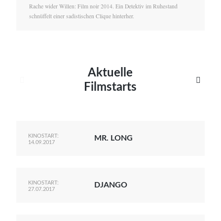
Rache wider Willen: Film noir 2014. Ein Detektiv im Ruhestand
schnüffelt einer sadistischen Clique hinterher.
Aktuelle


Filmstarts
KINOSTART:
MR. LONG
14.09.2017
KINOSTART:
DJANGO
27.07.2017