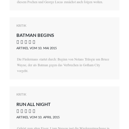
diesem Pochen und George Lucas zunächst auch folgen wollen.
KRITIK
BATMAN BEGINS
    
ARTIKEL VOM 10. MAI 2015
Die Fledermaus startet durch: Beginn von Nolans Trilogie um Bruce
Wayne, der als Batman gegen das Verbrechen in Gotham City
vorgeht.
KRITIK
RUN ALL NIGHT
    
ARTIKEL VOM 10. APRIL 2015
Gehört zum alten Eisen: Liam Neeson jagt die Wiedergutmachung in