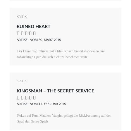
KRITIK
RUINED HEART
    
ARTIKEL VOM 30. MÄRZ 2015
Der kleine Tod: This is not a film. Khavn kreiert stattdessen eine
tobsüchtige Oper, die sich nicht zu benehmen weiß.
KRITIK
KINGSMAN – THE SECRET SERVICE
    
ARTIKEL VOM 15. FEBRUAR 2015
Fokus auf Fun: Matthew Vaughn gelingt die Rückbesinnung auf den
Spaß des Genre-Spiels.