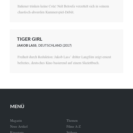
Italiener trinken keine Cola! Neïl Beloufa verzettelt sich in seinem
chaotisch-absurden Kammerspiel-Debüt.
TIGER GIRL
JAKOB LASS
, DEUTSCHLAND (2017)
Freiheit durch Reduktion: Jakob Lass’ dritter Langfilm zeigt erneut
befreites, deutsches Kino basierend auf einem Skelettbuch.
MENÜ
Magazin
Themen
Neue Artikel
Filme A-Z
Kinostarts
Stöbern