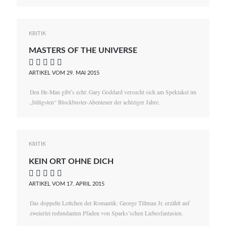
KRITIK
MASTERS OF THE UNIVERSE
    
ARTIKEL VOM 29. MAI 2015
Den He-Man gibt’s echt: Gary Goddard versucht sich am Spektakel im
„billigsten“ Blockbuster-Abenteuer der achtziger Jahre.
KRITIK
KEIN ORT OHNE DICH
    
ARTIKEL VOM 17. APRIL 2015
Das doppelte Lottchen der Romantik: George Tillman Jr. erzählt auf
zweierlei redundanten Pfaden von Sparks’schen Liebesfantasien.