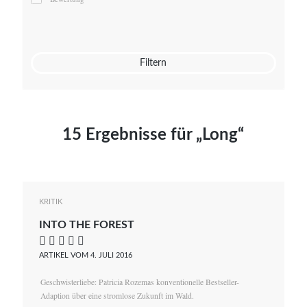
Mato von Vogelstein
Julia Weigl
Benjamin Wimmer
Christian Witte
Filtern
Magdalena Zalewski
15 Ergebnisse für „Long“
KRITIK
INTO THE FOREST
    
ARTIKEL VOM 4. JULI 2016
Geschwisterliebe: Patricia Rozemas konventionelle Bestseller-
Adaption über eine stromlose Zukunft im Wald.