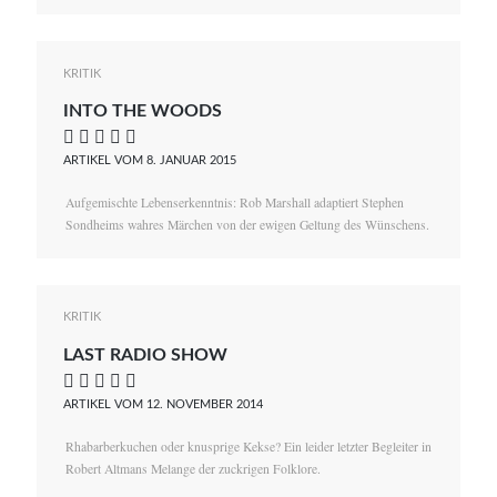
KRITIK
INTO THE WOODS
    
ARTIKEL VOM 8. JANUAR 2015
Aufgemischte Lebenserkenntnis: Rob Marshall adaptiert Stephen
Sondheims wahres Märchen von der ewigen Geltung des Wünschens.
KRITIK
LAST RADIO SHOW
    
ARTIKEL VOM 12. NOVEMBER 2014
Rhabarberkuchen oder knusprige Kekse? Ein leider letzter Begleiter in
Robert Altmans Melange der zuckrigen Folklore.