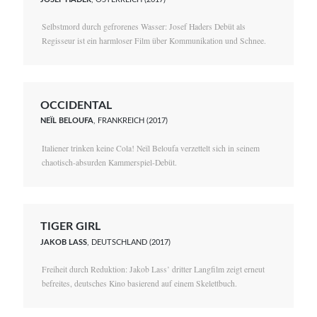
Selbstmord durch gefrorenes Wasser: Josef Haders Debüt als
Regisseur ist ein harmloser Film über Kommunikation und Schnee.
OCCIDENTAL
NEÏL BELOUFA
, FRANKREICH (2017)
Italiener trinken keine Cola! Neïl Beloufa verzettelt sich in seinem
chaotisch-absurden Kammerspiel-Debüt.
TIGER GIRL
JAKOB LASS
, DEUTSCHLAND (2017)
Freiheit durch Reduktion: Jakob Lass’ dritter Langfilm zeigt erneut
befreites, deutsches Kino basierend auf einem Skelettbuch.