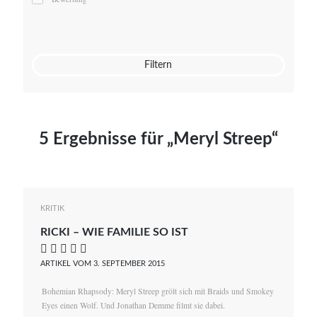
Mato von Vogelstein
Julia Weigl
Benjamin Wimmer
Christian Witte
Filtern
Magdalena Zalewski
5 Ergebnisse für „Meryl Streep“
KRITIK
RICKI – WIE FAMILIE SO IST
    
ARTIKEL VOM 3. SEPTEMBER 2015
Bohemian Rhapsody: Meryl Streep grölt sich mit Braids und Smokey
Eyes einen Wolf. Und Jonathan Demme filmt sie dabei.