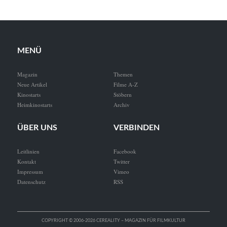
MENÜ
Magazin
Themen
Neue Artikel
Filme A-Z
Kinostarts
Stöbern
Heimkinostarts
Archiv
ÜBER UNS
VERBINDEN
Leitlinien
Facebook
Kontakt
Twitter
Impressum
Vimeo
Datenschutz
RSS
COPYRIGHT © 2006-2026 CEREALITY – MAGAZIN FÜR FILMKULTUR