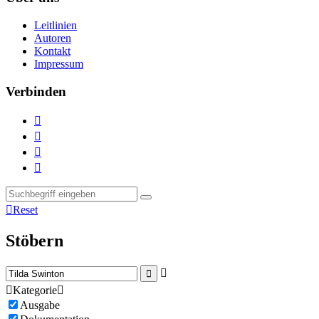
Leitlinien
Autoren
Kontakt
Impressum
Verbinden





Reset
Stöbern



Kategorie

Ausgabe