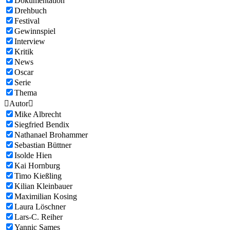
Dokumentation
Drehbuch
Festival
Gewinnspiel
Interview
Kritik
News
Oscar
Serie
Thema

Autor

Mike Albrecht
Siegfried Bendix
Nathanael Brohammer
Sebastian Büttner
Isolde Hien
Kai Hornburg
Timo Kießling
Kilian Kleinbauer
Maximilian Kosing
Laura Löschner
Lars-C. Reiher
Yannic Sames