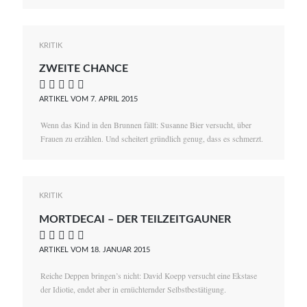
KRITIK
ZWEITE CHANCE
    
ARTIKEL VOM 7. APRIL 2015
Wenn das Kind in den Brunnen fällt: Susanne Bier versucht, über
Frauen zu erzählen. Und scheitert gründlich genug, dass es schmerzt.
KRITIK
MORTDECAI – DER TEILZEITGAUNER
    
ARTIKEL VOM 18. JANUAR 2015
Reiche Deppen bringen’s nicht: David Koepp versucht eine Ekstase
der Idiotie, endet aber in ernüchternder Selbstbestätigung.