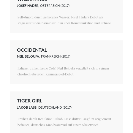
JOSEF HADER
, ÖSTERREICH (2017)
Selbstmord durch gefrorenes Wasser: Josef Haders Debüt als
Regisseur ist ein harmloser Film über Kommunikation und Schnee.
OCCIDENTAL
NEÏL BELOUFA
, FRANKREICH (2017)
Italiener trinken keine Cola! Neïl Beloufa verzettelt sich in seinem
chaotisch-absurden Kammerspiel-Debüt.
TIGER GIRL
JAKOB LASS
, DEUTSCHLAND (2017)
Freiheit durch Reduktion: Jakob Lass’ dritter Langfilm zeigt erneut
befreites, deutsches Kino basierend auf einem Skelettbuch.