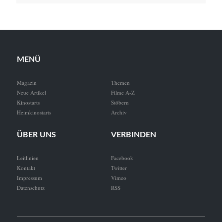
MENÜ
Magazin
Themen
Neue Artikel
Filme A-Z
Kinostarts
Stöbern
Heimkinostarts
Archiv
ÜBER UNS
VERBINDEN
Leitlinien
Facebook
Kontakt
Twitter
Impressum
Vimeo
Datenschutz
RSS