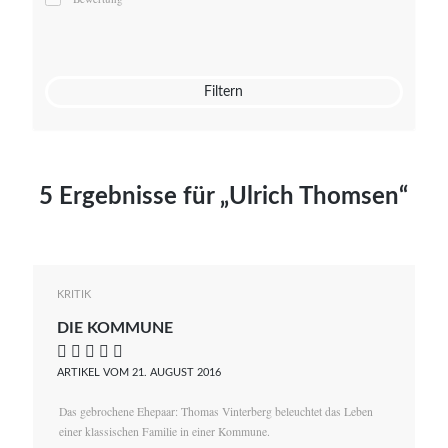
Mato von Vogelstein
Julia Weigl
Benjamin Wimmer
Christian Witte
Filtern
Magdalena Zalewski
5 Ergebnisse für „Ulrich Thomsen“
KRITIK
DIE KOMMUNE
    
ARTIKEL VOM 21. AUGUST 2016
Das gebrochene Ehepaar: Thomas Vinterberg beleuchtet das Leben
einer klassischen Familie in einer Kommune.