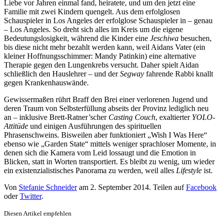
Liebe vor Jahren einmal fand, heiratete, und um den jetzt eine
Familie mit zwei Kindern quengelt. Aus dem erfolglosen
Schauspieler in Los Angeles der erfolglose Schauspieler in – genau
– Los Angeles. So dreht sich alles im Kreis um die eigene
Bedeutungslosigkeit, während die Kinder eine
Jeschiwa
besuchen,
bis diese nicht mehr bezahlt werden kann, weil Aidans Vater (ein
kleiner Hoffnungsschimmer: Mandy Patinkin) eine alternative
Therapie gegen den Lungenkrebs versucht. Daher spielt Aidan
schließlich den Hauslehrer – und der
Segway
fahrende Rabbi knallt
gegen Krankenhauswände.
Gewissermaßen rührt Braff den Brei einer verlorenen Jugend und
deren Traum von Selbsterfüllung abseits der Provinz lediglich neu
an – inklusive Brett-Ratner’scher
Casting Couch
, exaltierter
YOLO-
Attitüde
und einigen Ausführungen des spirituellen
Phrasenschweins. Bisweilen aber funktioniert „Wish I Was Here“
ebenso wie „Garden State“ mittels weniger sprachloser Momente, in
denen sich die Kamera vom Leid lossaugt und die Emotion in
Blicken, statt in Worten transportiert. Es bleibt zu wenig, um wieder
ein existenzialistisches Panorama zu werden, weil alles
Lifestyle
ist.
Von
Stefanie Schneider
am
2. September 2014
. Teilen auf
Facebook
oder
Twitter
.
Diesen Artikel empfehlen