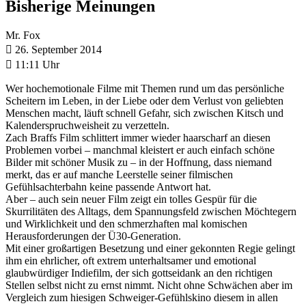
Bisherige Meinungen
Mr. Fox

26. September 2014

11:11 Uhr
Wer hochemotionale Filme mit Themen rund um das persönliche
Scheitern im Leben, in der Liebe oder dem Verlust von geliebten
Menschen macht, läuft schnell Gefahr, sich zwischen Kitsch und
Kalenderspruchweisheit zu verzetteln.
Zach Braffs Film schlittert immer wieder haarscharf an diesen
Problemen vorbei – manchmal kleistert er auch einfach schöne
Bilder mit schöner Musik zu – in der Hoffnung, dass niemand
merkt, das er auf manche Leerstelle seiner filmischen
Gefühlsachterbahn keine passende Antwort hat.
Aber – auch sein neuer Film zeigt ein tolles Gespür für die
Skurrilitäten des Alltags, dem Spannungsfeld zwischen Möchtegern
und Wirklichkeit und den schmerzhaften mal komischen
Herausforderungen der Ü30-Generation.
Mit einer großartigen Besetzung und einer gekonnten Regie gelingt
ihm ein ehrlicher, oft extrem unterhaltsamer und emotional
glaubwürdiger Indiefilm, der sich gottseidank an den richtigen
Stellen selbst nicht zu ernst nimmt. Nicht ohne Schwächen aber im
Vergleich zum hiesigen Schweiger-Gefühlskino diesem in allen