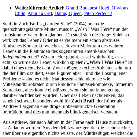
Weiterführende Artikel:
Grand Budapest Hotel
,
Obvious
Child
,
About a Girl
,
Dating Queen
,
Pitch Perfect 2
Starb in Zach Braffs „Garden State“ (2004) noch die
querschnittsgelähmte Mutter, muss in „Wish I Was Here“ nun der
krebskranke Vater dran glauben. Da stellt sich die Frage: Spielt so
wirklich das Leben? Oder ist es vielmehr ein schon abstruses
filmisches Konstrukt, welches sich vom Melodram des wahren
Lebens in die Plattitüden des sogenannten amerikanischen
Independent
rettet? Wo ein jeder glaubt, es sei wahrhaftig, es sei
echt, so würde das Leben wirklich spielen?
„Wish I Was Here“
ist
dabei eines niemals: echt. Zwar mögen es echte Probleme sein, um
die der Film oszilliert, seine Figuren aber – und die Lösung jener
Probleme – sind es nicht. Stattdessen schlendern sie wie
Mittelstandbürokraten durch kindliche Fantasiekomplexe, immer im
Schrecken, alles könne einstürzen, wenn sie nur lange genug
darüber nachdenken würden. Über das Leben nachdenken, das
scheint schwer, besonders wohl für
Zach Braff
, der früher als
Andrew Largeman eine dröge, unbeeindruckte Generation
porträtierte und dies nun nochmals blind-generisch versucht.
Aus Andrew, der nach Jahren in der Ferne nach Hause zurückkehrt,
ist Aidan geworden. Aus dem Mittzwanziger, der die Liebe suchte,
aber über sie eigentlich nichts wusste, der Mittdreißiger, welcher die