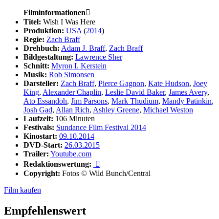
Filminformationen

Titel:
Wish I Was Here
Produktion:
USA
(
2014
)
Regie:
Zach Braff
Drehbuch:
Adam J. Braff
,
Zach Braff
Bildgestaltung:
Lawrence Sher
Schnitt:
Myron I. Kerstein
Musik:
Rob Simonsen
Darsteller:
Zach Braff
,
Pierce Gagnon
,
Kate Hudson
,
Joey
King
,
Alexander Chaplin
,
Leslie David Baker
,
James Avery
,
Ato Essandoh
,
Jim Parsons
,
Mark Thudium
,
Mandy Patinkin
,
Josh Gad
,
Allan Rich
,
Ashley Greene
,
Michael Weston
Laufzeit:
106 Minuten
Festivals:
Sundance Film Festival 2014
Kinostart:
09.10.2014
DVD-Start:
26.03.2015
Trailer:
Youtube.com
Redaktionswertung:

Copyright:
Fotos © Wild Bunch/Central
Film kaufen
Empfehlenswert