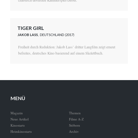
chaotisch-absurden Kammerspiel-Debüt.
TIGER GIRL
JAKOB LASS
, DEUTSCHLAND (2017)
Freiheit durch Reduktion: Jakob Lass’ dritter Langfilm zeigt erneut
befreites, deutsches Kino basierend auf einem Skelettbuch.
MENÜ
Magazin
Themen
Neue Artikel
Filme A-Z
Kinostarts
Stöbern
Heimkinostarts
Archiv