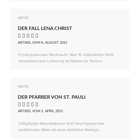
KRITIK
DER FALL LENA CHRIST
    
ARTIKEL VOM 8. AUGUST 2015
Psychogramm eines Missbrauchs: Hans W. Geißendörfers Debüt
rekonstruiert einen Leidensweg im Delirium der Tristesse.
KRITIK
DER PFARRER VON ST. PAULI
    
ARTIKEL VOM 2. APRIL 2015
Schlagfertiger Menschenkenner: Rolf Olsen begegnet dem
norddeutschen Milieu mit einem christlichen Haudegen.