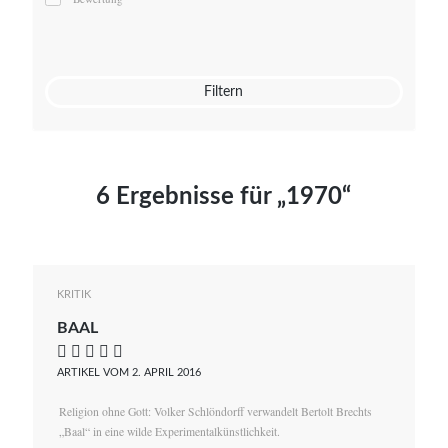
Mato von Vogelstein
Julia Weigl
Benjamin Wimmer
Christian Witte
Filtern
Magdalena Zalewski
6 Ergebnisse für „1970“
KRITIK
BAAL
    
ARTIKEL VOM 2. APRIL 2016
Religion ohne Gott: Volker Schlöndorff verwandelt Bertolt Brechts
„Baal“ in eine wilde Experimentalkünstlichkeit.