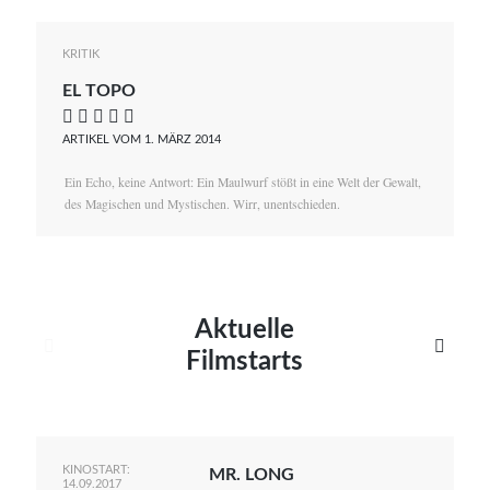
KRITIK
EL TOPO
    
ARTIKEL VOM 1. MÄRZ 2014
Ein Echo, keine Antwort: Ein Maulwurf stößt in eine Welt der Gewalt,
des Magischen und Mystischen. Wirr, unentschieden.
Aktuelle


Filmstarts
KINOSTART:
MR. LONG
14.09.2017