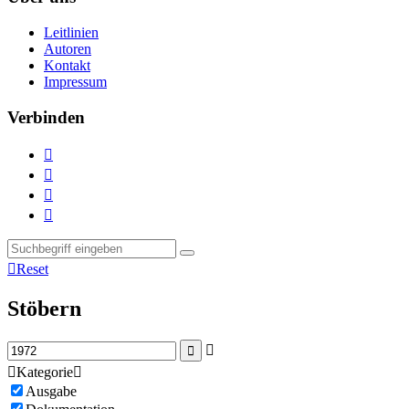
Leitlinien
Autoren
Kontakt
Impressum
Verbinden





Reset
Stöbern



Kategorie

Ausgabe