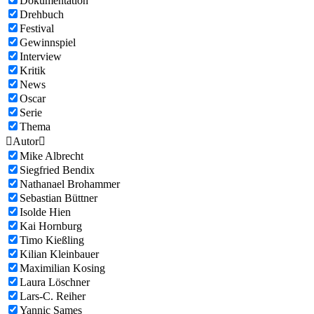
Dokumentation
Drehbuch
Festival
Gewinnspiel
Interview
Kritik
News
Oscar
Serie
Thema

Autor

Mike Albrecht
Siegfried Bendix
Nathanael Brohammer
Sebastian Büttner
Isolde Hien
Kai Hornburg
Timo Kießling
Kilian Kleinbauer
Maximilian Kosing
Laura Löschner
Lars-C. Reiher
Yannic Sames