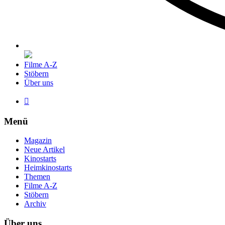
Filme A-Z
Stöbern
Über uns

Menü
Magazin
Neue Artikel
Kinostarts
Heimkinostarts
Themen
Filme A-Z
Stöbern
Archiv
Über uns