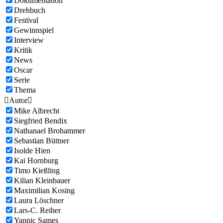
Dokumentation
Drehbuch
Festival
Gewinnspiel
Interview
Kritik
News
Oscar
Serie
Thema

Autor

Mike Albrecht
Siegfried Bendix
Nathanael Brohammer
Sebastian Büttner
Isolde Hien
Kai Hornburg
Timo Kießling
Kilian Kleinbauer
Maximilian Kosing
Laura Löschner
Lars-C. Reiher
Yannic Sames