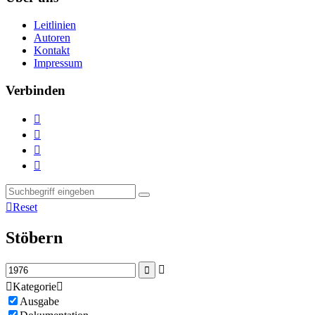
Leitlinien
Autoren
Kontakt
Impressum
Verbinden





Reset
Stöbern



Kategorie

Ausgabe