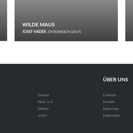
WILDE MAUS
JOSEF HADER
, ÖSTERREICH (2017)
Selbstmord durch gefrorenes Wasser: Josef Haders Debüt als
Regisseur ist ein harmloser Film über Kommunikation und
Schnee.
ÜBER UNS
Themen
Leitlinien
Filme A-Z
Kontakt
Stöbern
Impressum
Archiv
Datenschutz