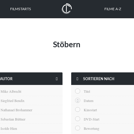
FILMSTARTS
FILME A-Z
Stöbern


AUTOR
SORTIEREN NACH
Mike Albrecht
Titel
Siegfried Bendix
Datum
Nathanael Brohammer
Kinostart
Sebastian Büttner
DVD-Start
Isolde Hien
Bewertung