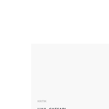
Interview
Kritik
News
Oscar
Serie
Thema
KRITIK