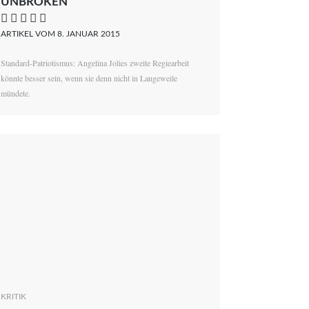
UNBROKEN
    
ARTIKEL VOM 8. JANUAR 2015
Standard-Patriotismus: Angelina Jolies zweite Regiearbeit
könnte besser sein, wenn sie denn nicht in Langeweile
mündete.
KRITIK