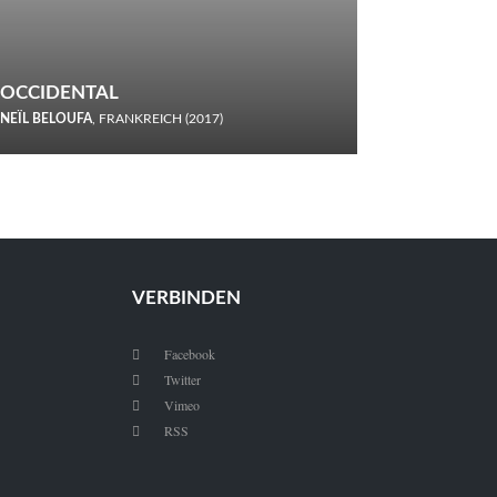
OCCIDENTAL
NEÏL BELOUFA
, FRANKREICH (2017)
Italiener trinken keine Cola! Neïl Beloufa verzettelt sich in
seinem chaotisch-absurden Kammerspiel-Debüt.
VERBINDEN
Facebook

Twitter

Vimeo

RSS
