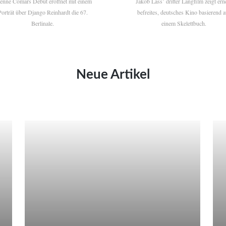
ienne Comars Debüt eröffnet mit einem
Jakob Lass’ dritter Langfilm zeigt ern
Porträt über Django Reinhardt die 67.
befreites, deutsches Kino basierend a
Berlinale.
einem Skelettbuch.
Neue Artikel