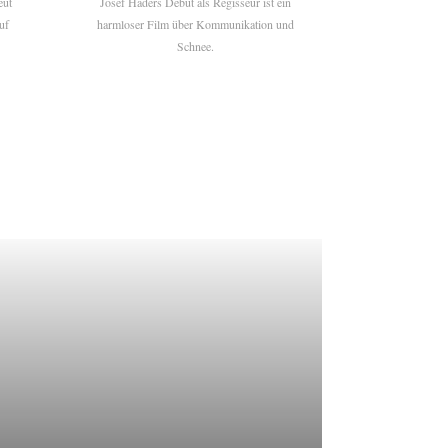
eut
Josef Haders Debüt als Regisseur ist ein
uf
harmloser Film über Kommunikation und
Schnee.