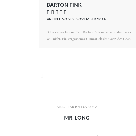
BARTON FINK
    
ARTIKEL VOM 8. NOVEMBER 2014
Schreibmaschinenkoller: Barton Fink muss schreiben, aber
will nicht. Ein vergessenes Glanzstück der Gebrüder Coen.

KINOSTART: 14.09.2017
MR. LONG