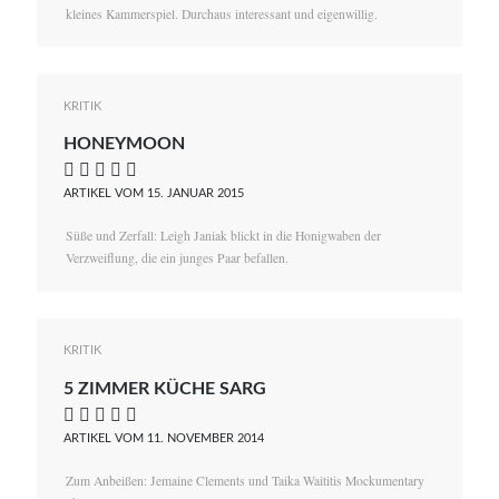
kleines Kammerspiel. Durchaus interessant und eigenwillig.
KRITIK
HONEYMOON
    
ARTIKEL VOM 15. JANUAR 2015
Süße und Zerfall: Leigh Janiak blickt in die Honigwaben der
Verzweiflung, die ein junges Paar befallen.
KRITIK
5 ZIMMER KÜCHE SARG
    
ARTIKEL VOM 11. NOVEMBER 2014
Zum Anbeißen: Jemaine Clements und Taika Waititis Mockumentary