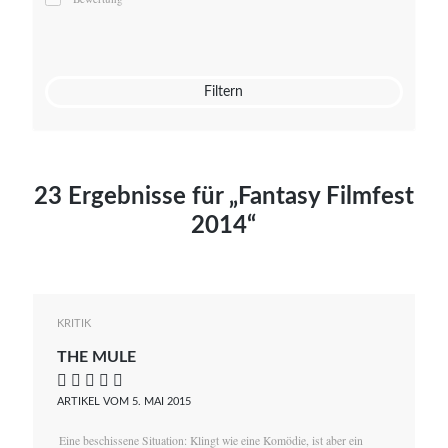
Mato von Vogelstein
Julia Weigl
Benjamin Wimmer
Christian Witte
Filtern
Magdalena Zalewski
23 Ergebnisse für „Fantasy Filmfest
2014“
KRITIK
THE MULE
    
ARTIKEL VOM 5. MAI 2015
Eine beschissene Situation: Klingt wie eine Komödie, ist aber ein