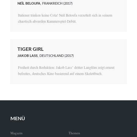
NEÏL BELOUFA
, FRANKREICH (2017)
Italiener trinken keine Cola! Neïl Beloufa verzettelt sich in seinem
chaotisch-absurden Kammerspiel-Debüt.
TIGER GIRL
JAKOB LASS
, DEUTSCHLAND (2017)
Freiheit durch Reduktion: Jakob Lass’ dritter Langfilm zeigt erneut
befreites, deutsches Kino basierend auf einem Skelettbuch.
MENÜ
Magazin
Themen