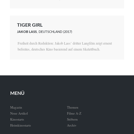
TIGER GIRL
JAKOB LASS
, DEUTSCHLAND (2017)
Freiheit durch Reduktion: Jakob Lass’ dritter Langfilm zeigt erneut
befreites, deutsches Kino basierend auf einem Skelettbuch.
MENÜ
Magazin
Themen
Neue Artikel
Filme A-Z
Kinostarts
Stöbern
Heimkinostarts
Archiv