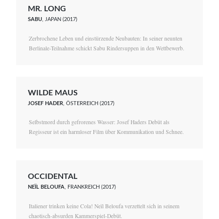
MR. LONG
SABU
, JAPAN (2017)
Zerbrochene Leben und einstürzende Neubauten: In seiner neunten
Berlinale-Teilnahme schickt Sabu Rindersuppen in den Wettbewerb.
WILDE MAUS
JOSEF HADER
, ÖSTERREICH (2017)
Selbstmord durch gefrorenes Wasser: Josef Haders Debüt als
Regisseur ist ein harmloser Film über Kommunikation und Schnee.
OCCIDENTAL
NEÏL BELOUFA
, FRANKREICH (2017)
Italiener trinken keine Cola! Neïl Beloufa verzettelt sich in seinem
chaotisch-absurden Kammerspiel-Debüt.