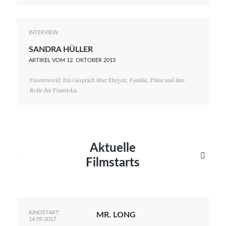
INTERVIEW
SANDRA HÜLLER
ARTIKEL VOM 12. OKTOBER 2013
Finsterworld: Ein Gespräch über Ehrgeiz, Familie, Pläne und ihre
Rolle der Franziska.
Aktuelle


Filmstarts
KINOSTART:
MR. LONG
14.09.2017