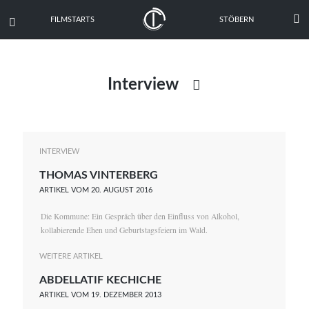

FILMSTARTS
STÖBERN

Interview

Ausgabe
Dokumentation
INTERVIEW
THOMAS VINTERBERG
Drehbuch
ARTIKEL VOM 20. AUGUST 2016
Festival
Die Kommune: Ein Gespräch über den Einfluss von Alkohol,
Gewinnspiel
kollabierende Ehen und Geburtstagsfeiern im Wald.
Kritik
WEITERE ARTIKEL
ABDELLATIF KECHICHE
News
ARTIKEL VOM 19. DEZEMBER 2013
Oscar