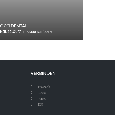
OCCIDENTAL
NEÏL BELOUFA
, FRANKREICH (2017)
Italiener trinken keine Cola! Neïl Beloufa verzettelt sich in
seinem chaotisch-absurden Kammerspiel-Debüt.
VERBINDEN
Facebook

Twitter

Vimeo

RSS
