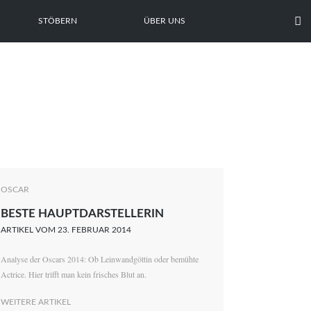

STÖBERN
ÜBER UNS
OSCAR
BESTE HAUPTDARSTELLERIN
ARTIKEL VOM 23. FEBRUAR 2014
Analyse der Oscars 2014: Ob Leinwandgöttin oder bemühte
Actrice. Hier trifft man kein frisches Blut an.
WEITERE ARTIKEL