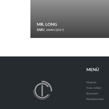
MR. LONG
SABU
, JAPAN (2017)
Zerbrochene Leben und einstürzende Neubauten: In seiner
neunten Berlinale-Teilnahme schickt Sabu Rindersuppen in
den Wettbewerb.
MENÜ
Magazin
Neue Artikel
Kinostarts
Heimkinostarts