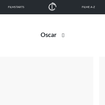
FILMSTARTS
FILME A-Z
Oscar

Ausgabe
Dokumentation
Drehbuch
Festival
Gewinnspiel
Interview