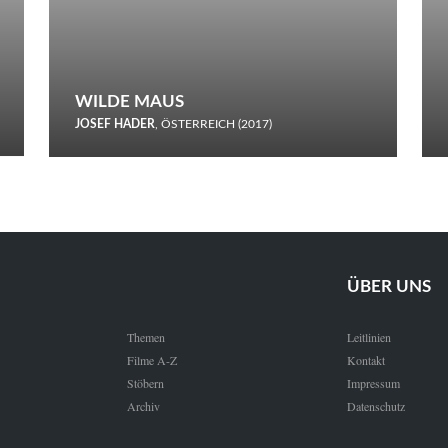
WILDE MAUS
JOSEF HADER
, ÖSTERREICH (2017)
Selbstmord durch gefrorenes Wasser: Josef Haders Debüt als
Regisseur ist ein harmloser Film über Kommunikation und
Schnee.
ÜBER UNS
Themen
Leitlinien
Filme A-Z
Kontakt
Stöbern
Impressum
Archiv
Datenschutz