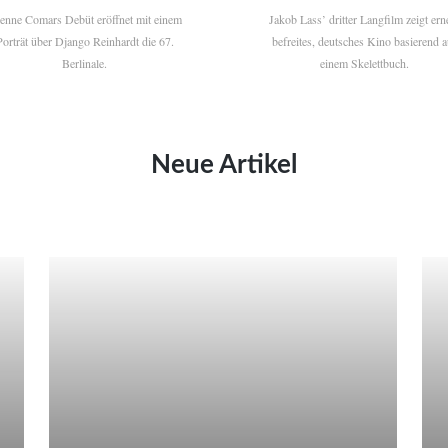
ienne Comars Debüt eröffnet mit einem
Jakob Lass’ dritter Langfilm zeigt ern
Porträt über Django Reinhardt die 67.
befreites, deutsches Kino basierend a
Berlinale.
einem Skelettbuch.
Neue Artikel