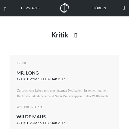

FILMSTARTS
STÖBERN

Kritik

Ausgabe
Dokumentation
KRITIK
MR. LONG
Drehbuch
ARTIKEL VOM 18. FEBRUAR 2017
Festival
Zerbrochene Leben und einstürzende Neubauten: In seiner neunten
Gewinnspiel
Berlinale-Teilnahme schickt Sabu Rindersuppen in den Wettbewerb.
Interview
WEITERE ARTIKEL
WILDE MAUS
News
ARTIKEL VOM 16. FEBRUAR 2017
Oscar