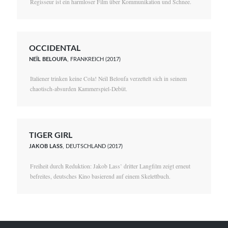
Regisseur ist ein harmloser Film über Kommunikation und Schnee.
OCCIDENTAL
NEÏL BELOUFA
, FRANKREICH (2017)
Italiener trinken keine Cola! Neïl Beloufa verzettelt sich in seinem
chaotisch-absurden Kammerspiel-Debüt.
TIGER GIRL
JAKOB LASS
, DEUTSCHLAND (2017)
Freiheit durch Reduktion: Jakob Lass’ dritter Langfilm zeigt erneut
befreites, deutsches Kino basierend auf einem Skelettbuch.