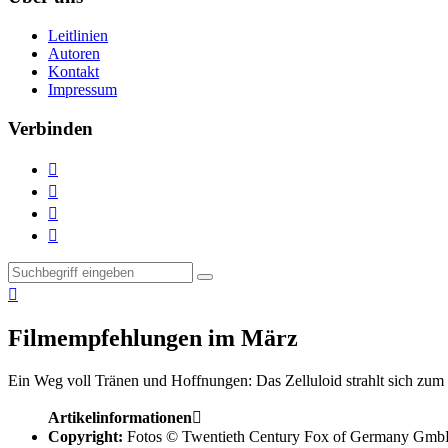
Leitlinien
Autoren
Kontakt
Impressum
Verbinden





Filmempfehlungen im März
Ein Weg voll Tränen und Hoffnungen:
Das Zelluloid strahlt sich zu
Artikelinformationen

Copyright:
Fotos © Twentieth Century Fox of Germany Gm