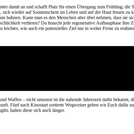
ter damit an und schafft Platz für einen Übergang zum Frühling; die S
, sich wieder auf Sonnenschein im Leben und auf der Haut freuen zu k
muts bahnen. Kann man es den Menschen aber übel nehmen, dass sie sic
hlichkeit verlieren? Da braucht jede regenerative Aufbauphase ihre Zei
leichtes, wie auch ein potenzielles Ziel nur in weiter Ferne zu erahnen
nd Waffen – nicht umsonst ist die nahende Jahreszeit dafür bekannt, d
unft. Fünf nach Kinostart sortierte Wegweiser geben wir Euch dafür au
bt, halten diese sich auch länger.