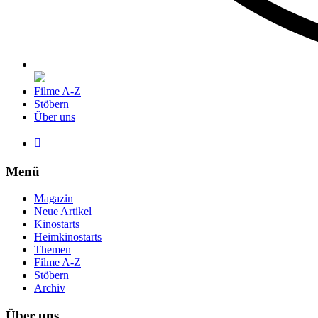
Filme A-Z
Stöbern
Über uns

Menü
Magazin
Neue Artikel
Kinostarts
Heimkinostarts
Themen
Filme A-Z
Stöbern
Archiv
Über uns