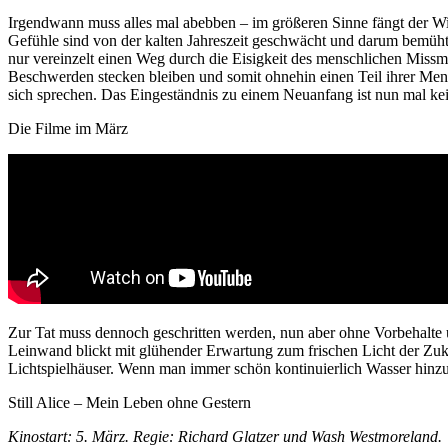
Irgendwann muss alles mal abebben – im größeren Sinne fängt der Win
Gefühle sind von der kalten Jahreszeit geschwächt und darum bemüht
nur vereinzelt einen Weg durch die Eisigkeit des menschlichen Miss
Beschwerden stecken bleiben und somit ohnehin einen Teil ihrer Mensc
sich sprechen. Das Eingeständnis zu einem Neuanfang ist nun mal kein 
Die Filme im März
Zur Tat muss dennoch geschritten werden, nun aber ohne Vorbehalte u
Leinwand blickt mit glühender Erwartung zum frischen Licht der Zuk
Lichtspielhäuser. Wenn man immer schön kontinuierlich Wasser hinzugi
Still Alice – Mein Leben ohne Gestern
Kinostart: 5. März. Regie: Richard Glatzer und Wash Westmoreland.