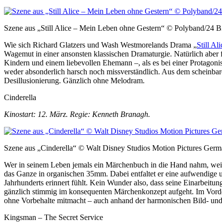
Szene aus „Still Alice – Mein Leben ohne Gestern“ © Polyband/24 B
Wie sich Richard Glatzers und Wash Westmorelands Drama „
Still Ali
Wagemut in einer ansonsten klassischen Dramaturgie. Natürlich aber fo
Kindern und einem liebevollen Ehemann –, als es bei einer Protagonis
weder absonderlich harsch noch missverständlich. Aus dem scheinbar
Desillusionierung. Gänzlich ohne Melodram.
Cinderella
Kinostart: 12. März. Regie: Kenneth Branagh.
Szene aus „Cinderella“ © Walt Disney Studios Motion Pictures G
Wer in seinem Leben jemals ein Märchenbuch in die Hand nahm, weiß
das Ganze in organischen 35mm. Dabei entfaltet er eine aufwendige u
Jahrhunderts erinnert fühlt. Kein Wunder also, dass seine Einarbeit
gänzlich stimmig im konsequenten Märchenkonzept aufgeht. Im Vordergr
ohne Vorbehalte mitmacht – auch anhand der harmonischen Bild- und 
Kingsman – The Secret Service