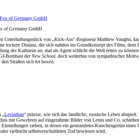
 Fox of Germany GmbH
n Unterhaltungsstück von „Kick-Ass“-Regisseur Matthew Vaughn, knallh
ine lockere Distanz, die sich nahtlos ins Grundkonzept des Films, dem
füllung der Katharsis an, mal als Agent schlicht die Welt retten zu k
GI
-Bombast der
New School
, doch weiterhin von sympathischer Motiva
 den Straßen sich tot boxen.
n „
Leviathan
“ präzise, wie sich das ländliche, russische Leben abspielt.
ldnis mit Gewehren auf eingerahmte Bilder von Lenin und Co. schieße
nstellungen ziehen, in denen ein gestrandetes Knochengerüst eines Wa
der vielleicht selbstverschuldeten Tod bewiesen wird.