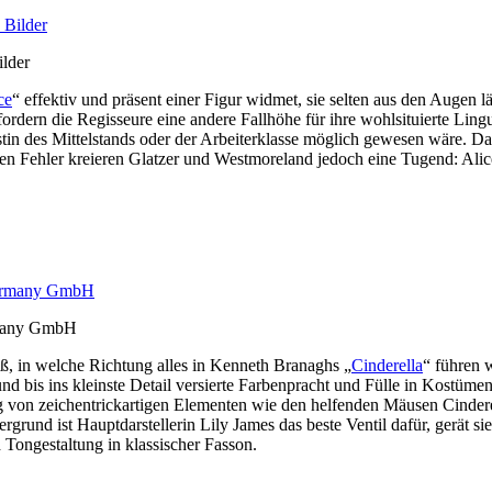
ilder
ce
“ effektiv und präsent einer Figur widmet, sie selten aus den Augen läs
rdern die Regisseure eine andere Fallhöhe für ihre wohlsituierte Lingu
tin des Mittelstands oder der Arbeiterklasse möglich gewesen wäre. Das
en Fehler kreieren Glatzer und Westmoreland jedoch eine Tugend: Alic
ermany GmbH
, in welche Richtung alles in Kenneth Branaghs „
Cinderella
“ führen 
nd bis ins kleinste Detail versierte Farbenpracht und Fülle in Kostüm
ung von zeichentrickartigen Elementen wie den helfenden Mäusen Cinder
und ist Hauptdarstellerin Lily James das beste Ventil dafür, gerät sie
Tongestaltung in klassischer Fasson.