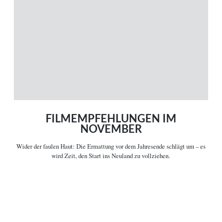
Magazin
Themen
Neue Artikel
Filme A-Z
Kinostarts
Stöbern
Heimkinostarts
Archiv
ÜBER UNS
VERBINDEN
Leitlinien
Facebook
Kontakt
Twitter
Impressum
Vimeo
Datenschutz
RSS
FILMEMPFEHLUNGEN IM
NOVEMBER
Wider der faulen Haut:
Die Ermattung vor dem Jahresende schlägt um – es
COPYRIGHT © 2006-2026 CEREALITY – MAGAZIN FÜR FILMKULTUR
wird Zeit, den Start ins Neuland zu vollziehen.

Artikelinformationen